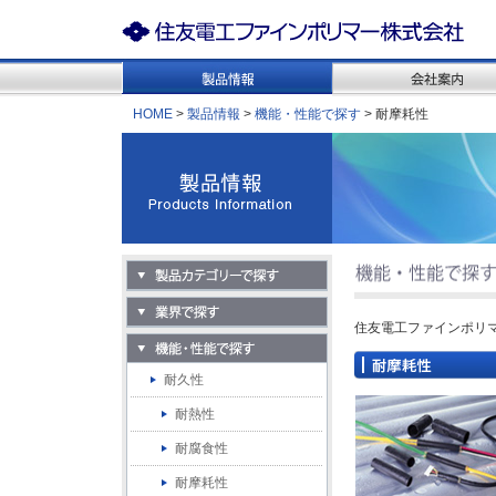
HOME
>
製品情報
>
機能・性能で探す
> 耐摩耗性
住友電工ファインポリ
耐久性
耐熱性
耐腐食性
耐摩耗性