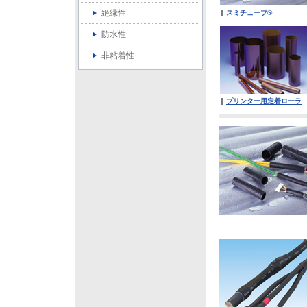
絶縁性
スミチューブ®
防水性
非粘着性
プリンター用定着ローラ