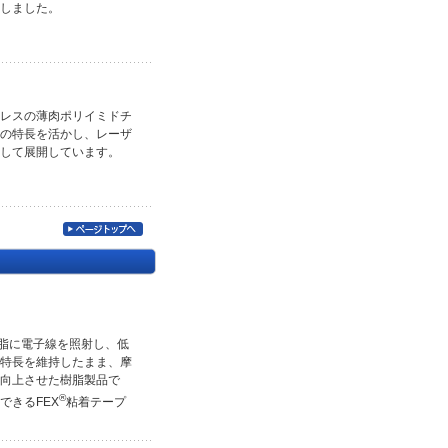
しました。
レスの薄肉ポリイミドチ
の特長を活かし、レーザ
して展開しています。
脂に電子線を照射し、低
特長を維持したまま、摩
向上させた樹脂製品で
®
できるFEX
粘着テープ