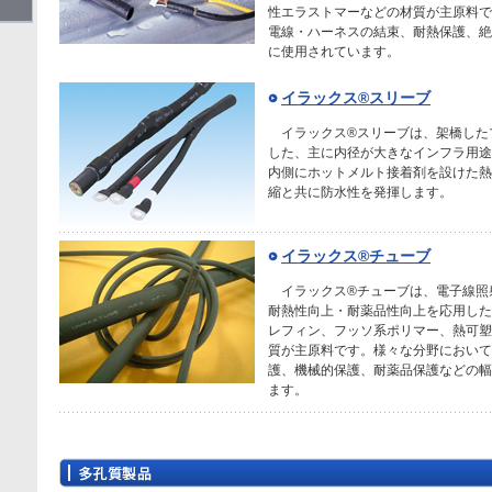
性エラストマーなどの材質が主原料で
電線・ハーネスの結束、耐熱保護、絶
に使用されています。
イラックス®スリーブ
イラックス®スリーブは、架橋した
した、主に内径が大きなインフラ用途
内側にホットメルト接着剤を設けた熱
縮と共に防水性を発揮します。
イラックス®チューブ
イラックス®チューブは、電子線照
耐熱性向上・耐薬品性向上を応用した
レフィン、フッソ系ポリマー、熱可塑
質が主原料です。様々な分野において
護、機械的保護、耐薬品保護などの幅
ます。