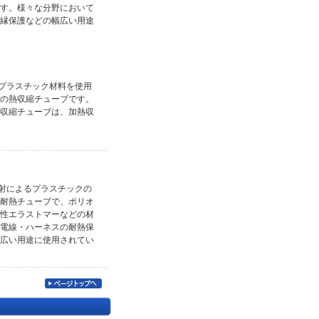
す。様々な分野において
縁保護などの幅広い用途
プラスチック材料を使用
の熱収縮チューブです。
収縮チューブは、加熱収
射によるプラスチックの
耐熱チューブで、ポリオ
性エラストマーなどの材
電線・ハーネスの耐熱保
広い用途に使用されてい