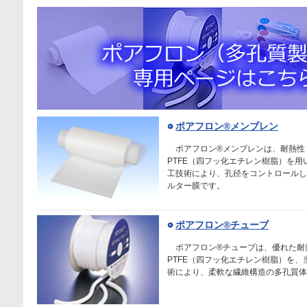
ポアフロン®メンブレン
ポアフロン®メンブレンは、耐熱性
PTFE（四フッ化エチレン樹脂）を
工技術により、孔径をコントロールし
ルター膜です。
ポアフロン®チューブ
ポアフロン®チューブは、優れた耐
PTFE（四フッ化エチレン樹脂）を
術により、柔軟な繊維構造の多孔質体