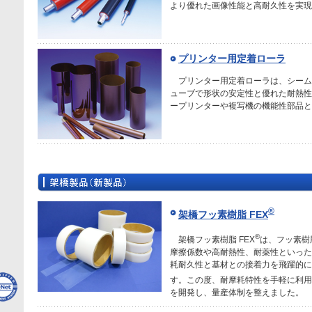
より優れた画像性能と高耐久性を実現
プリンター用定着ローラ
プリンター用定着ローラは、シーム
ューブで形状の安定性と優れた耐熱性
ープリンターや複写機の機能性部品と
®
架橋フッ素樹脂 FEX
®
架橋フッ素樹脂 FEX
は、フッ素樹
摩擦係数や高耐熱性、耐薬性といった
耗耐久性と基材との接着力を飛躍的に
す。この度、耐摩耗特性を手軽に利用
を開発し、量産体制を整えました。