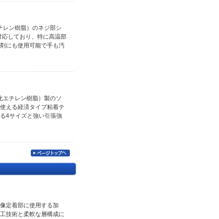
エチレン樹脂）のネジ部シ
℃対応しており、特に高温部
剤にも使用可能で手も汚
ッ化エチレン樹脂）製のソ
使える経済タイプ粘着テ
る4サイズと強い引張強
像定着部に使用する加
工技術と柔軟な層構成に