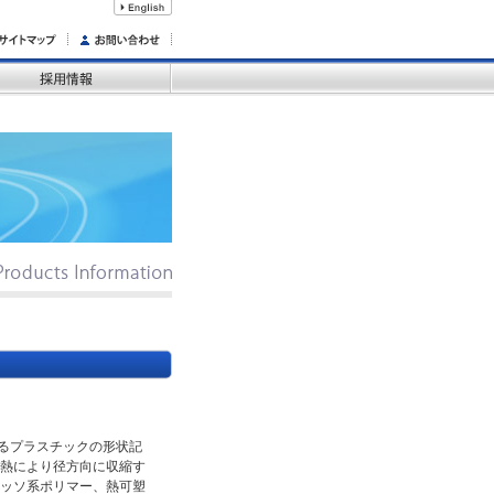
るプラスチックの形状記
熱により径方向に収縮す
ッソ系ポリマー、熱可塑