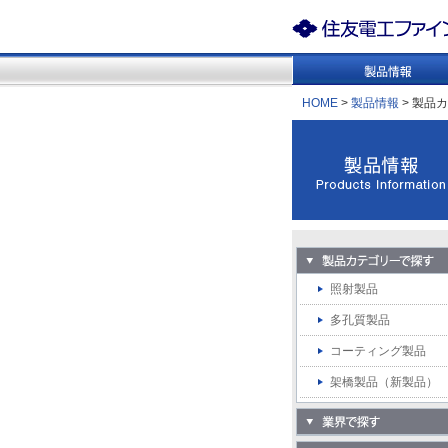
HOME
>
製品情報
> 製品
照射製品
多孔質製品
コーティング製品
架橋製品（新製品）